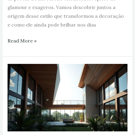
glamour e exageros. Vamos descobrir juntos a
origem desse estilo que transformou a decoração
e como ele ainda pode brilhar nos dias
Read More »
Arquitetura
Contemporânea:
Como
Funciona
esse
Estilo
Moderno?