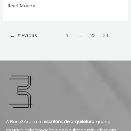
Read More »
←
Previous
1
…
23
24
A Base3Arq é um
escritório de arquitetura
que se
destaca pela inovação e pelo cuidado minucioso em