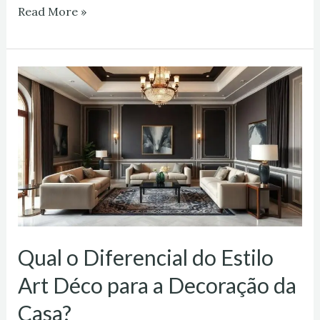
Read More »
Qual
o
Diferencial
do
Estilo
Art
Déco
para
a
Qual o Diferencial do Estilo
Decoração
Art Déco para a Decoração da
da
Casa?
Casa?