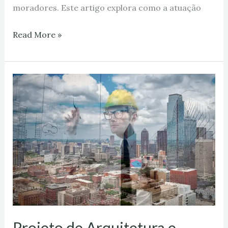
moradores. Este artigo explora como a atuação
Read More »
Projeto
de
Arquitetura
e
Urbanismo
no
Brasil:
Guia
Completo!
Projeto de Arquitetura e