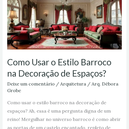
o
Estilo
Barroco
na
Decoração
de
Espaços?
Como Usar o Estilo Barroco
na Decoração de Espaços?
Deixe um comentário
/
Arquitetura
/
Arq. Débora
Grobe
Como usar o estilo barroco na decoração de
espaços? Ah, essa é uma pergunta digna de um
reino! Mergulhar no universo barroco é como abrir
as portas de um castelo encantado, repleto de