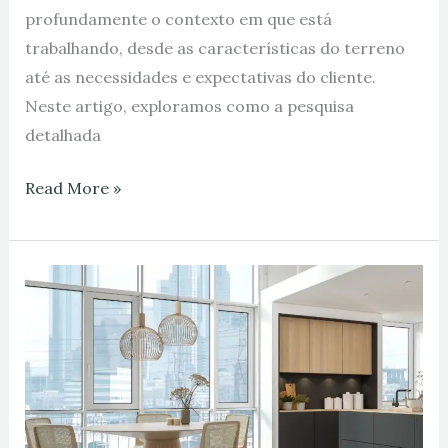
profundamente o contexto em que está
trabalhando, desde as características do terreno
até as necessidades e expectativas do cliente.
Neste artigo, exploramos como a pesquisa
detalhada
Read More »
Arquiteto
de
Interiores
na
Arquitetura
Moderna!