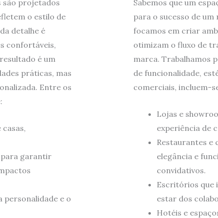
s são projetados
Sabemos que um espaç
letem o estilo de
para o sucesso de um n
ada detalhe é
focamos em criar ambi
s confortáveis,
otimizam o fluxo de tr
 resultado é um
marca. Trabalhamos pa
dades práticas, mas
de funcionalidade, est
onalizada. Entre os
comerciais, incluem-s
:
Lojas e showro
 casas,
experiência de 
Restaurantes e c
 para garantir
elegância e func
impactos
convidativos.
Escritórios que
a personalidade e o
estar dos colab
Hotéis e espaç