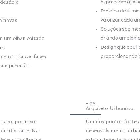
 desde o
expressam a essê
Projetos de ilum
m novas
valorizar cada a
Soluções sob me
m um olhar voltado
criando ambientes
is.
Design que equili
 em todas as fases
proporcionando 
a e precisão.
- 06
Arquiteto Urbanista
os corporativos
Um dos pontos fortes 
criatividade. Na
desenvolvimento urban
letem a cultura e
urbanísticos buscam 