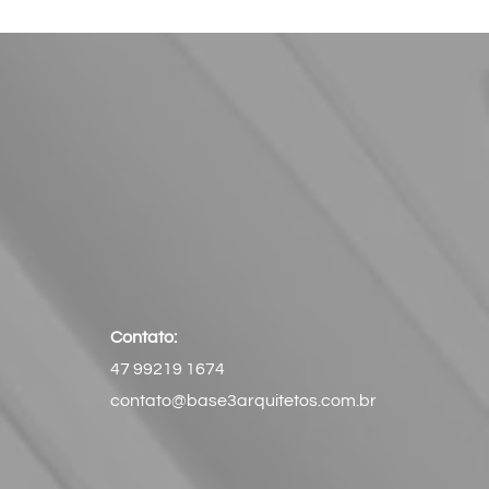
Contato:
47 99219 1674
contato@base3arquitetos.com.br​