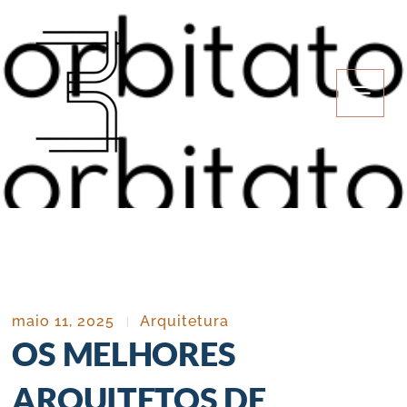
Ir
para
o
conteúdo
maio 11, 2025
Arquitetura
OS MELHORES
ARQUITETOS DE