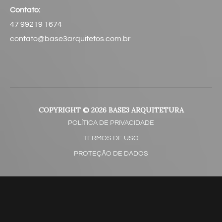
Contato:
47 99219 1674
contato@base3arquitetos.com.br​
COPYRIGHT © 2026 BASE3 ARQUITETURA
POLÍTICA DE PRIVACIDADE
TERMOS DE USO
PROTEÇÃO DE DADOS