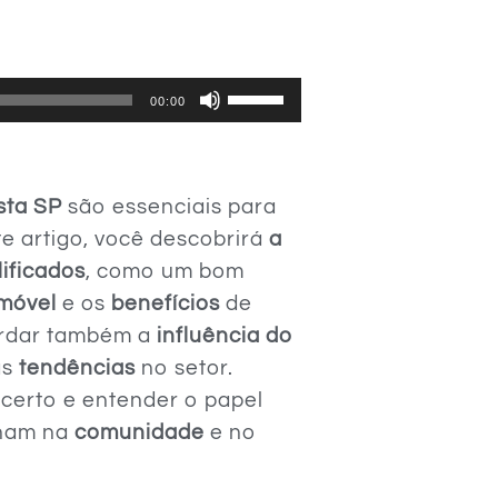
Use
00:00
as
setas
para
sta SP
são essenciais para
cima
te artigo, você descobrirá
a
ou
lificados
, como um bom
para
imóvel
e os
benefícios
de
baixo
ordar também a
influência do
para
as
tendências
no setor.
aumentar
 certo e entender o papel
ou
nham na
comunidade
e no
diminuir
o