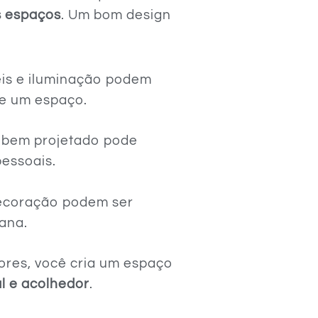
 espaços
. Um bom design
eis e iluminação podem
e um espaço.
r bem projetado pode
pessoais.
decoração podem ser
iana.
iores, você cria um espaço
l e acolhedor
.