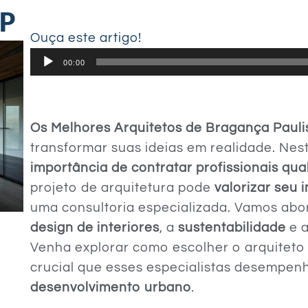
SP
Ouça este artigo!
Tocador
00:00
de
áudio
Os Melhores Arquitetos de Bragança Pauli
transformar suas ideias em realidade. Nes
importância de contratar profissionais qua
projeto de arquitetura pode
valorizar seu 
uma consultoria especializada. Vamos ab
design de interiores
, a
sustentabilidade
e 
Venha explorar como escolher o arquiteto
crucial que esses especialistas desempe
desenvolvimento urbano
.