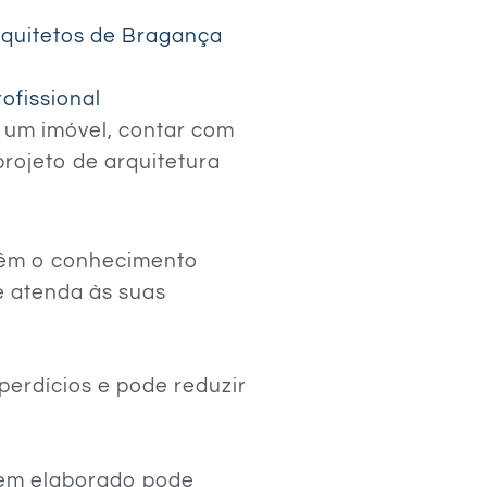
volume.
rquitetos de Bragança
ofissional
 um imóvel, contar com
projeto de arquitetura
:
 têm o conhecimento
e atenda às suas
perdícios e pode reduzir
.
bem elaborado pode