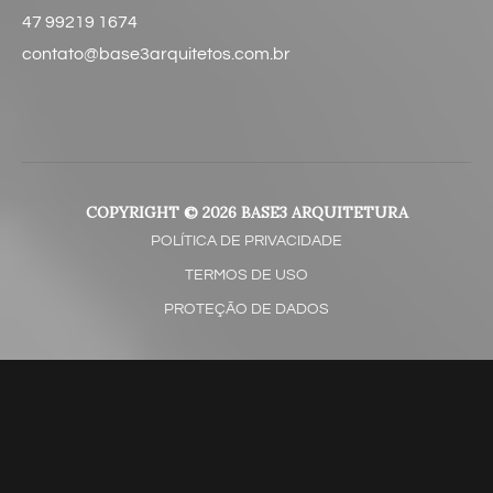
47 99219 1674
contato@base3arquitetos.com.br​
COPYRIGHT © 2026 BASE3 ARQUITETURA
POLÍTICA DE PRIVACIDADE
TERMOS DE USO
PROTEÇÃO DE DADOS