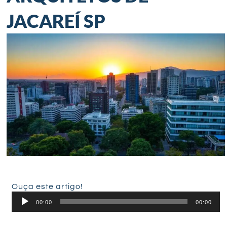
JACAREÍ SP
Ouça este artigo!
Tocador
00:00
00:00
de
áudio