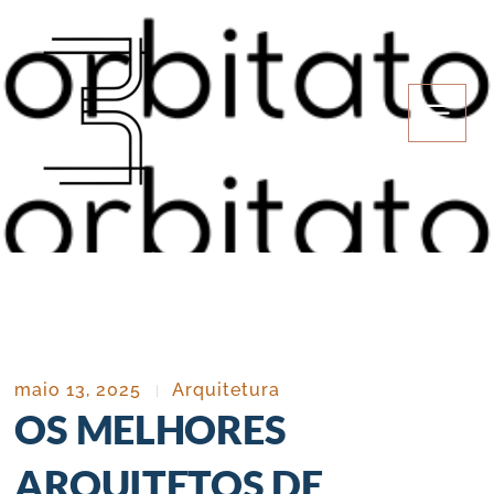
Ir
para
o
conteúdo
maio 13, 2025
Arquitetura
OS MELHORES
ARQUITETOS DE