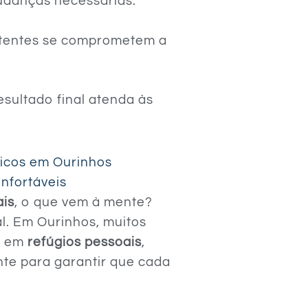
udanças necessárias.
etentes se comprometem a
esultado final atenda às
nicos em Ourinhos
nfortáveis
ais
, o que vem à mente?
al. Em Ourinhos, muitos
s em
refúgios pessoais
,
nte para garantir que cada
.