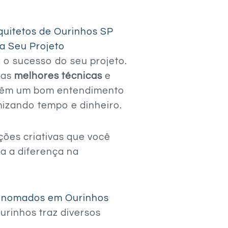
volume.
quitetos de Ourinhos SP
a Seu Projeto
a o sucesso do seu projeto.
 as
melhores técnicas
e
 têm um bom entendimento
izando tempo e dinheiro.
ções criativas que você
a a diferença na
Renomados em Ourinhos
rinhos traz diversos