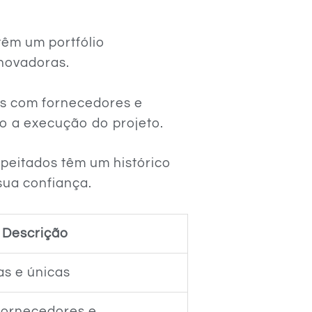
têm um portfólio
inovadoras.
es com fornecedores e
do a execução do projeto.
speitados têm um histórico
sua confiança.
Descrição
as e únicas
fornecedores e