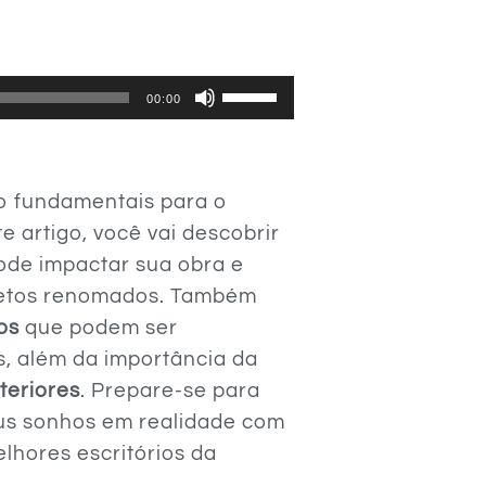
Use
00:00
as
setas
para
 fundamentais para o
cima
e artigo, você vai descobrir
ou
ode impactar sua obra e
para
itetos renomados. Também
baixo
os
que podem ser
para
s, além da importância da
aumentar
teriores
. Prepare-se para
ou
us sonhos em realidade com
diminuir
lhores escritórios da
o