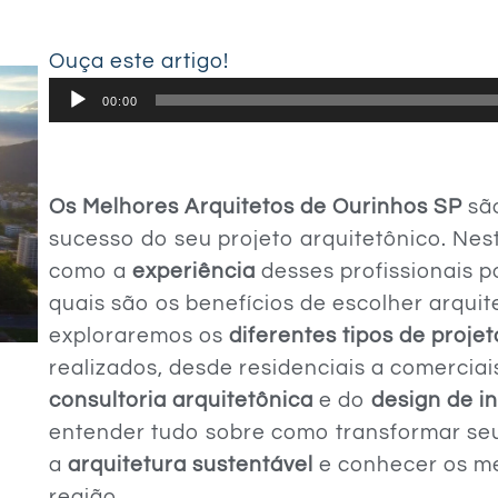
Ouça este artigo!
Tocador
00:00
de
áudio
Os Melhores Arquitetos de Ourinhos SP
são
sucesso do seu projeto arquitetônico. Nest
como a
experiência
desses profissionais p
quais são os benefícios de escolher arqu
exploraremos os
diferentes tipos de projet
realizados, desde residenciais a comerciai
consultoria arquitetônica
e do
design de in
entender tudo sobre como transformar se
a
arquitetura sustentável
e conhecer os me
região.