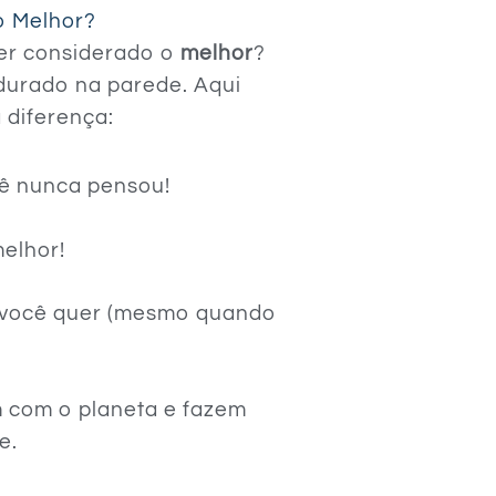
o Melhor?
ser considerado o
melhor
?
durado na parede. Aqui
 diferença:
cê nunca pensou!
melhor!
e você quer (mesmo quando
m com o planeta e fazem
e.