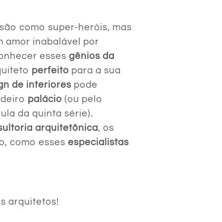
são como super-heróis, mas
m amor inabalável por
 conhecer esses
gênios da
quiteto
perfeito
para a sua
gn de interiores
pode
adeiro
palácio
(ou pelo
la da quinta série).
ultoria arquitetônica
, os
aro, como esses
especialistas
s arquitetos!