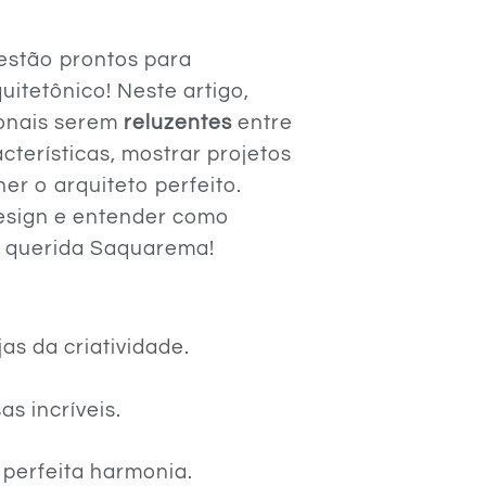
estão prontos para
itetônico! Neste artigo,
ionais serem
reluzentes
entre
cterísticas, mostrar projetos
her o arquiteto perfeito.
esign e entender como
a querida Saquarema!
as da criatividade.
s incríveis.
 perfeita harmonia.