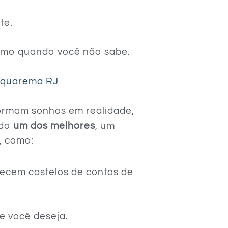
te.
smo quando você não sabe.
aquarema RJ
formam sonhos em realidade,
ado
um dos melhores
, um
s, como:
recem castelos de contos de
ue você deseja.