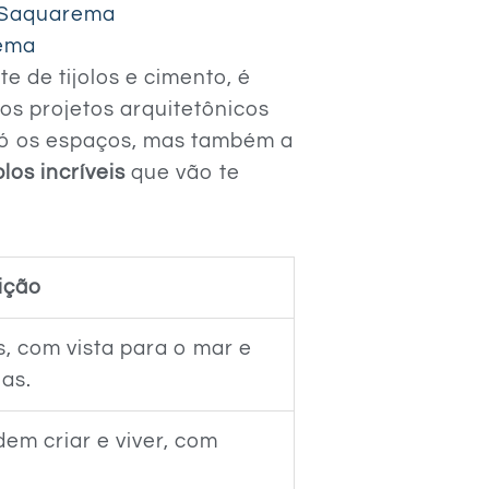
m Saquarema
rema
 de tijolos e cimento, é
os projetos arquitetônicos
só os espaços, mas também a
os incríveis
que vão te
ição
s, com vista para o mar e
as.
em criar e viver, com