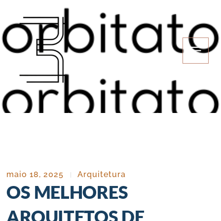
Ir
para
o
conteúdo
maio 18, 2025
Arquitetura
OS MELHORES
ARQUITETOS DE